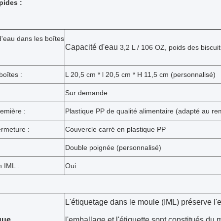
pides :
'eau dans les boîtes
Capacité d'eau
3,2 L / 106 OZ, poids des biscui
boîtes :
L 20,5 cm * l 20,5 cm * H 11,5 cm (personnalisé)
Sur demande
emière :
Plastique PP de qualité alimentaire (adapté au r
ermeture :
Couvercle carré en plastique PP
Double poignée (personnalisé)
 IML :
Oui
L'étiquetage dans le moule (IML) préserve l'
que
l'emballage et l'étiquette sont constitués du