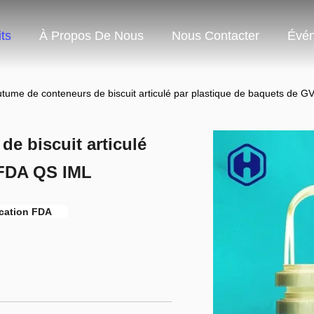
ts
À Propos De Nous
Nous Contacter
Évé
tume de conteneurs de biscuit articulé par plastique de baquets de 
e biscuit articulé
 FDA QS IML
ication FDA