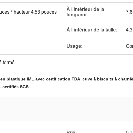
À l'intérieur de la
uces * hauteur 4,53 pouces
7,6
longueur:
À l'intérieur de la taille:
4,3
Usage:
Con
é fermé
,
 en plastique IML avec certification FDA
cuve à biscuits à charni
 certifiés SGS
Prix
0.