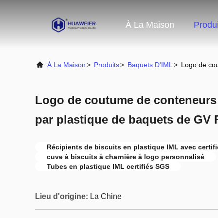
À La Maison
Produi
À La Maison
>
Produits
>
Baquets D'IML
>
Logo de cou
Logo de coutume de conteneurs d
par plastique de baquets de GV
Récipients de biscuits en plastique IML avec certif
cuve à biscuits à charnière à logo personnalisé
Tubes en plastique IML certifiés SGS
Lieu d'origine:
La Chine