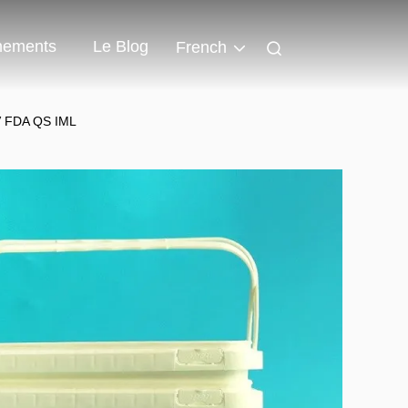
nements
Le Blog
French
GV FDA QS IML