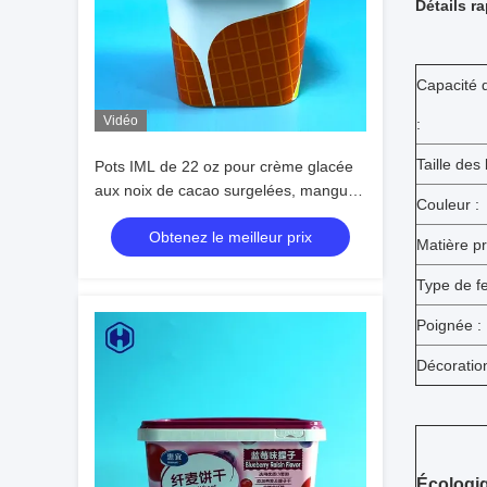
Détails ra
Capacité d
Vidéo
:
Taille des 
Pots IML de 22 oz pour crème glacée
aux noix de cacao surgelées, mangue,
Couleur :
cacao, noix de coco, arachide, beurre
Obtenez le meilleur prix
corporel de karité
Matière pr
Type de f
Poignée :
Décoration
Écologi