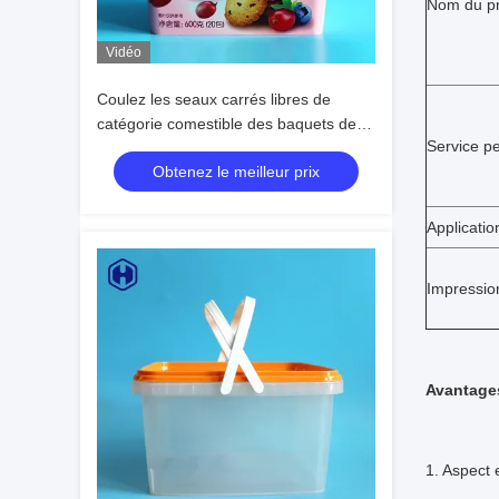
Nom du pr
Vidéo
Coulez les seaux carrés libres de
catégorie comestible des baquets de la
Service pe
preuve IML/BPA à l'intérieur de la
Obtenez le meilleur prix
longueur 181MM
Applicatio
Impression
Avantage
1. Aspect 