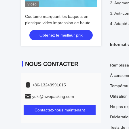
2. Augmenta
Vidéo
3. Anti-co
Coutume marquant les baquets en
plastique vides impression de haute
4. Adapté
résolution d'images
Obtenez le meilleur prix
Informatio
NOUS CONTACTER
Remplissa
À consomme
+86-13249991615
Températu
Utilisatio
yuki@hwepacking.com
Ne pas exp
Contactez-nous maintenant
Déclaratio
Tests de m