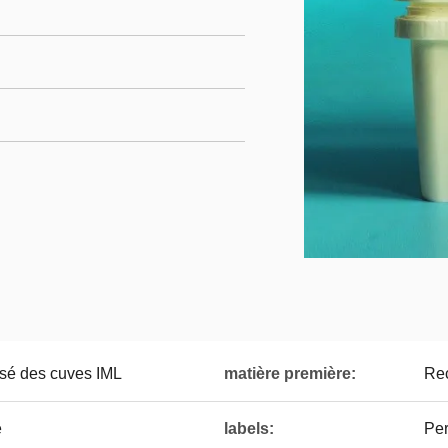
sé des cuves IML
matière première:
Rec
e
labels:
Per