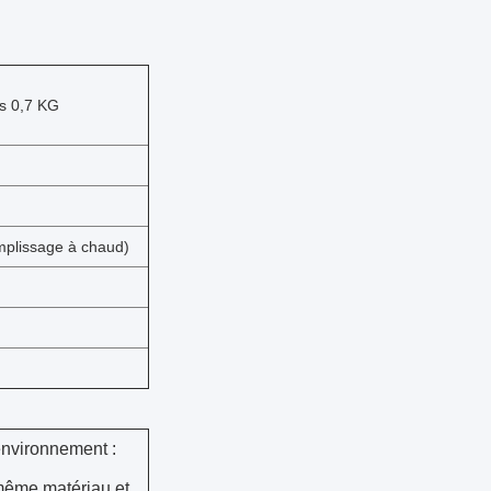
ts 0,7 KG
emplissage à chaud)
environnement :
 même matériau et