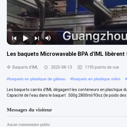
Les baquets Microwavable BPA d'IML libèrent 
Baquets d'IML
2025-08-13
1195 points de vue
#
baquets en plastique de gâteau
#
baquets en plastique vides
Les baquets carrés d'IML dégagent les conteneurs en plastique du
Capacité de l'eau dans le baquet : 500g 2800ml/93oz (le poids des .
Messages du visiteur
Aucun commentaire public