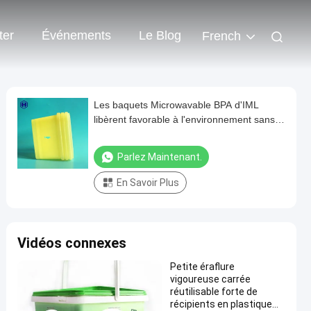
ter
Événements
Le Blog
French
Les baquets Microwavable BPA d'IML
libèrent favorable à l'environnement sans
poignée
Parlez Maintenant.
En Savoir Plus
Vidéos connexes
Petite éraflure
vigoureuse carrée
réutilisable forte de
récipients en plastique