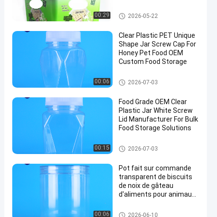
résistante
Baquets d'IML
00:29
2026-05-22
Clear Plastic PET Unique
Shape Jar Screw Cap For
Honey Pet Food OEM
Custom Food Storage
Pot de conditionnement en pla
00:06
2026-07-03
stique
Food Grade OEM Clear
Plastic Jar White Screw
Lid Manufacturer For Bulk
Food Storage Solutions
Pot de conditionnement en pla
00:15
2026-07-03
stique
Pot fait sur commande
transparent de biscuits
de noix de gâteau
d'aliments pour animaux
de compagnie d'ANIMAL
FAMILIER de catégorie
Pot de conditionnement en pla
00:06
2026-06-10