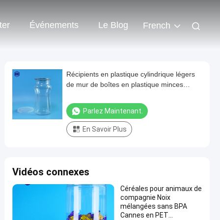
ter
Événements
Le Blog
French
Récipients en plastique cylindrique légers
de mur de boîtes en plastique minces
d'espace libre
Parlez Maintenant.
En Savoir Plus
Vidéos connexes
Céréales pour animaux de
compagnie Noix
mélangées sans BPA
Cannes en PET