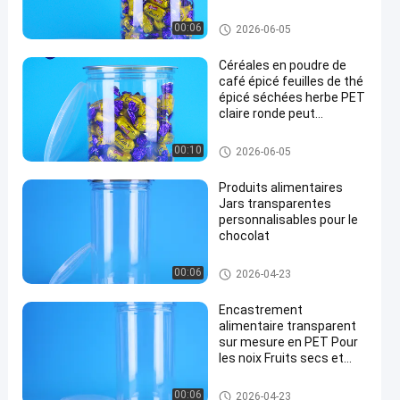
transparentes en
plastique avec couvercle
L'ANIMAL FAMILIER peut
00:06
2026-06-05
en aluminium
Céréales en poudre de
café épicé feuilles de thé
épicé séchées herbe PET
claire ronde peut
couvercle hydratant
Pot de conditionnement en pla
00:10
2026-06-05
stique
Produits alimentaires
Jars transparentes
personnalisables pour le
chocolat
L'ANIMAL FAMILIER peut
00:06
2026-04-23
Encastrement
alimentaire transparent
sur mesure en PET Pour
les noix Fruits secs et
collations Protégé contre
les fuites
L'ANIMAL FAMILIER peut
00:06
2026-04-23