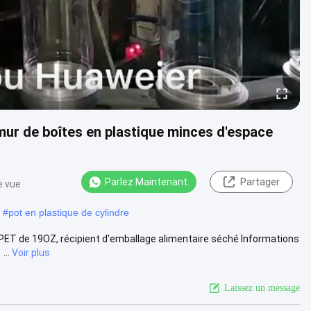
 mur de boîtes en plastique minces d'espace
Parlez Maintenant.
Partager
e vue
#
pot en plastique de cylindre
PET de 19OZ, récipient d'emballage alimentaire séché Informations
...
Voir plus
Laissez un message