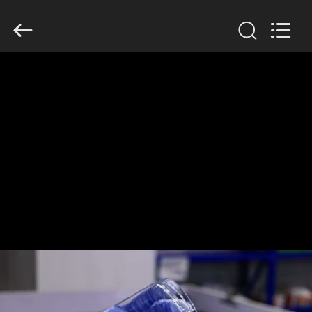
2026
Guangzhou
Huaweier
Packing
Products
Co.,Ltd..
All
Rights
À
Reserved.
LA
MAISON
PRODUITS
À
PROPOS
DE
NOUS