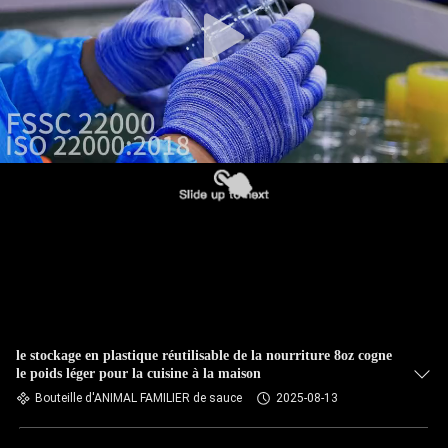
VISITE
DE
L'USINE
CONTRÔLE
DE
LA
QUALITÉ
NOUS
CONTACTER
le stockage en plastique réutilisable de la nourriture 8oz cogne
le poids léger pour la cuisine à la maison
NOUVELLES
Bouteille d'ANIMAL FAMILIER de sauce
2025-08-13