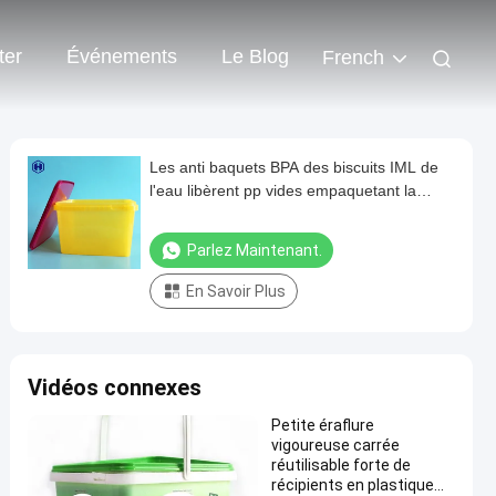
ter
Événements
Le Blog
French
Les anti baquets BPA des biscuits IML de
l'eau libèrent pp vides empaquetant la
couleur jaune de boîte
Parlez Maintenant.
En Savoir Plus
Vidéos connexes
Petite éraflure
vigoureuse carrée
réutilisable forte de
récipients en plastique