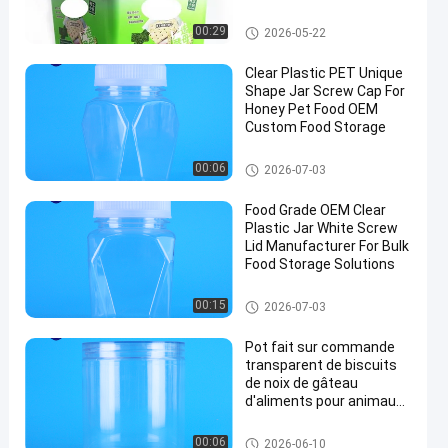
résistante
Baquets d'IML
00:29
2026-05-22
Clear Plastic PET Unique
Shape Jar Screw Cap For
Honey Pet Food OEM
Custom Food Storage
Pot de conditionnement en pla
00:06
2026-07-03
stique
Food Grade OEM Clear
Plastic Jar White Screw
Lid Manufacturer For Bulk
Food Storage Solutions
Pot de conditionnement en pla
00:15
2026-07-03
stique
Pot fait sur commande
transparent de biscuits
de noix de gâteau
d'aliments pour animaux
de compagnie d'ANIMAL
FAMILIER de catégorie
Pot de conditionnement en pla
00:06
2026-06-10