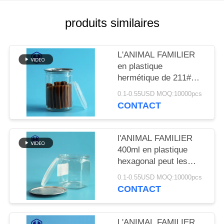
LES
AFFAIRES
produits similaires
LE
L'ANIMAL FAMILIER
en plastique
BLOG
hermétique de 211#
300ml met en boîte le
0.1-0.55USD MOQ:10000pcs
DEMANDEZ
diamètre 65.3mm
CONTACT
UN DEVIS
l'ANIMAL FAMILIER
SITEMAP
400ml en plastique
hexagonal peut les
écrous organiques de
POLITIQUE
0.1-0.55USD MOQ:10000pcs
graines de tournesol
CONTACT
DE
que les noyaux se
mélangent
CONFIDENTIALITÉ
L'ANIMAL FAMILIER