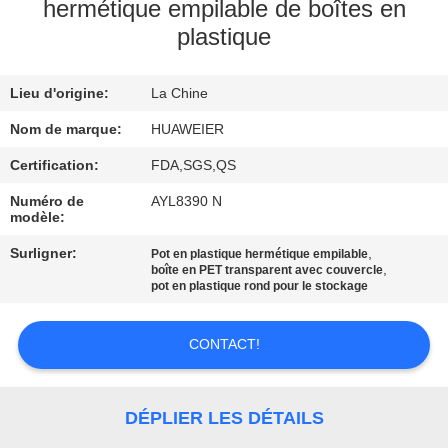
VISITE
hermétique empilable de boîtes en
plastique
DE
L'USINE
Lieu d'origine:
La Chine
Nom de marque:
HUAWEIER
CONTRÔLE
DE
Certification:
FDA,SGS,QS
LA
Numéro de
AYL8390 N
modèle:
QUALITÉ
Surligner:
,
Pot en plastique hermétique empilable
,
boîte en PET transparent avec couvercle
pot en plastique rond pour le stockage
NOUS
CONTACTER
CONTACT!
NOUVELLES
DÉPLIER LES DÉTAILS