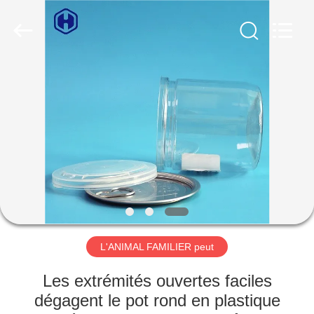
2026
Guangzhou
Huaweier
Packing
Products
Co.,Ltd..
All
Rights
À
Reserved.
LA
MAISON
PRODUITS
À
PROPOS
L'ANIMAL FAMILIER peut
DE
NOUS
Les extrémités ouvertes faciles
dégagent le pot rond en plastique