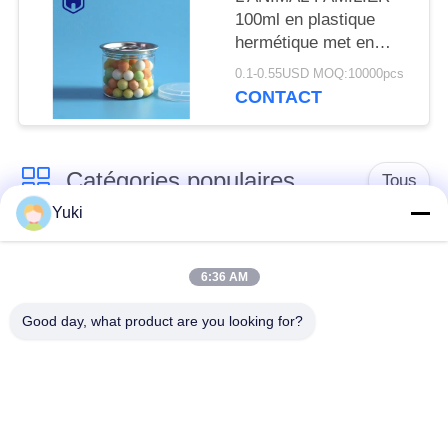
100ml en plastique
hermétique met en
boîte pour le sel Sugar
0.1-0.55USD MOQ:10000pcs
Chocolate Beans
CONTACT
Chewing Gum
Catégories populaires
Tous
Yuki
Pot de
Pot en plastique
conditionnement en
6:36 AM
d'épice
plastique
Good day, what product are you looking for?
Pot en plastique de
L'ANIMAL FAMILIER
place
peut
Boîtes de soude en
Bouteille d'ANIMAL