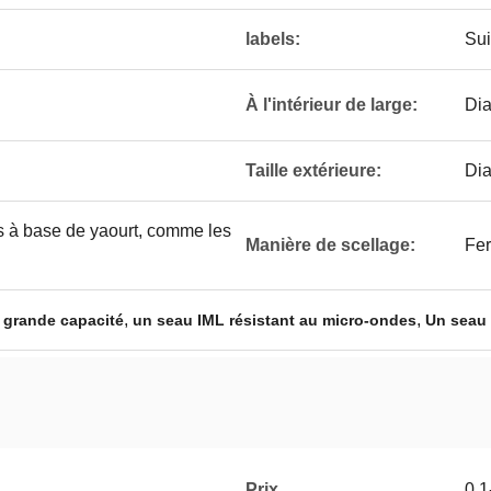
labels:
Sui
À l'intérieur de large:
Di
Taille extérieure:
Di
s à base de yaourt, comme les
Manière de scellage:
Fer
,
,
e grande capacité
un seau IML résistant au micro-ondes
Un seau 
Prix
0.