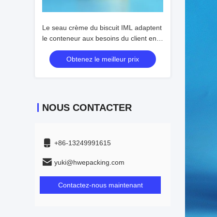
Le seau crème du biscuit IML adaptent
le conteneur aux besoins du client en
plastique vide jaune de cylindre
Obtenez le meilleur prix
NOUS CONTACTER
+86-13249991615
yuki@hwepacking.com
Contactez-nous maintenant