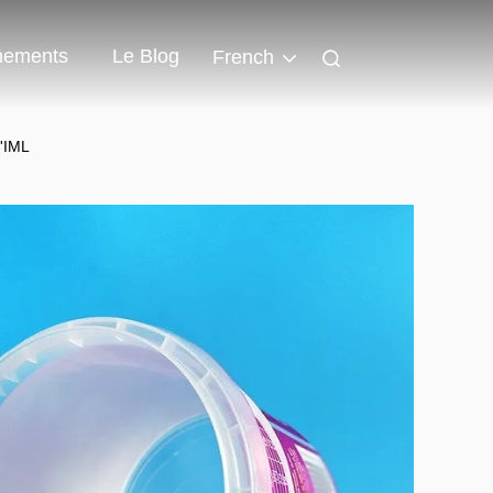
nements
Le Blog
French
d'IML