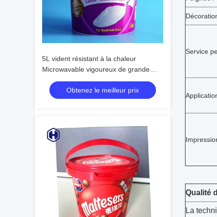
Décoration
Service pe
5L vident résistant à la chaleur
Microwavable vigoureux de grande
capacité de seau d'IML
Obtenez le meilleur prix
Applicatio
Impression
Qualité 
La techni