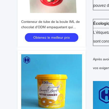
pouvez dé
Conteneur de tube de la boule IML de
Écologiq
chocolat d'ODM empaquetant qui
respecte l'environnement
L'étiquet
Obtenez le meilleur prix
Microwavable
sont con
Après avoi
vos exigen