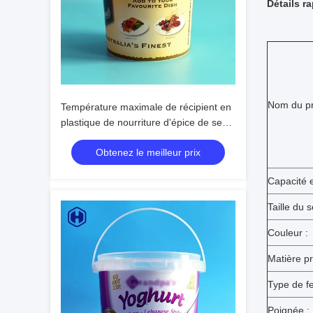
Détails r
Nom du pr
Température maximale de récipient en
plastique de nourriture d'épice de seau
de BBQ IML au-dessous de 120℃
Obtenez le meilleur prix
Capacité 
Taille du 
Couleur :
Matière pr
Type de f
Poignée :