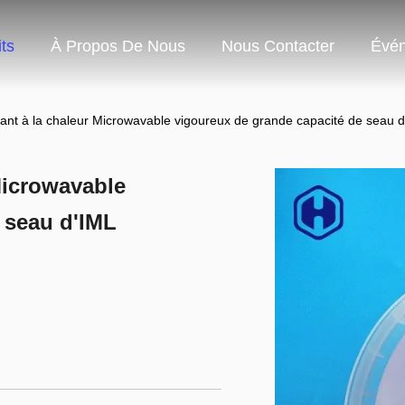
ts
À Propos De Nous
Nous Contacter
Évé
stant à la chaleur Microwavable vigoureux de grande capacité de seau 
 Microwavable
 seau d'IML