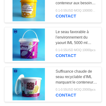
LES
conteneur aux besoins
du client en plastique
AFFAIRES
0.1-0.55USD MOQ:100000PCS
vide jaune de cylindre
CONTACT
32
Boîtes de soude en
LE
BLOG
Le seau favorable à
plastique
l'environnement du
yaourt IML 5000 ml
DEMANDEZ
adaptent l'étiquetage
0.1-0.55USD MOQ:10000pcs
aux besoins du client
UN DEVIS
CONTACT
10
PLAN
Suffisance chaude de
Bouteille d'ANIMAL
seau recyclable d'IML
DU
marquant le conteneur
FAMILIER de sauce
SITE
en plastique de cylindre
0.1-0.55USD MOQ:20000pcs
avec le couvercle
CONTACT
POLITIQUE