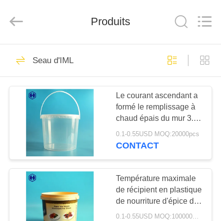
2026
Guangzhou
Huaweier
Packing
Produits
Products
Co.,Ltd..
All
Rights
À
Reserved.
518
Seau d'IML
LA
Pot de
MAISON
conditionnement en
Le courant ascendant a
formé le remplissage à
plastique
PRODUITS
chaud épais du mur 3.8L
d'espace libre de seau
0.1-0.55USD MOQ:20000pcs
d'IML disponible
À
CONTACT
40
PROPOS
Pot en plastique
DE
Température maximale
de récipient en plastique
NOUS
d'épice
de nourriture d'épice de
seau de BBQ IML au-
0.1-0.55USD MOQ:100000PCS