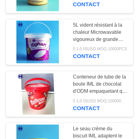
VISITE
dessous de 120℃
CONTACT
DE
L'USINE
5L vident résistant à la
29
chaleur Microwavable
Pot en plastique de
vigoureux de grande
CONTRÔLE
capacité de seau d'IML
place
0.1-0.55USD MOQ:10000PCS
DE
CONTACT
LA
QUALITÉ
Conteneur de tube de la
boule IML de chocolat
d'ODM empaquetant qui
NOUS
203
respecte
0.1-0.55USD MOQ:100000PCS
CONTACTER
L'ANIMAL
l'environnement
CONTACT
Microwavable
FAMILIER peut
NOUVELLES
Le seau crème du
biscuit IML adaptent le