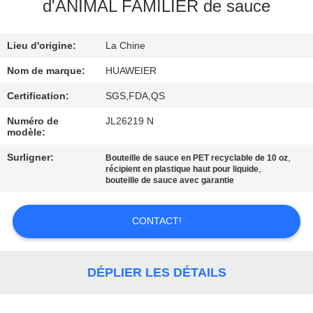
VISITE
d'ANIMAL FAMILIER de sauce
DE
Lieu d'origine:
La Chine
L'USINE
Nom de marque:
HUAWEIER
CONTRÔLE
Certification:
SGS,FDA,QS
DE
Numéro de
JL26219 N
modèle:
LA
Surligner:
,
Bouteille de sauce en PET recyclable de 10 oz
QUALITÉ
,
récipient en plastique haut pour liquide
bouteille de sauce avec garantie
NOUS
CONTACT!
CONTACTER
DÉPLIER LES DÉTAILS
NOUVELLES