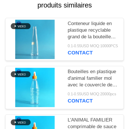
LES
produits similaires
AFFAIRES
Conteneur liquide en
LE
plastique recyclable
grand de la bouteille
BLOG
10oz d'ANIMAL
0.1-0.55USD MOQ:10000PCS
FAMILIER de sauce
CONTACT
DEMANDEZ
UN DEVIS
Bouteilles en plastique
d'animal familier mol
PLAN
avec le couvercle de
compression de vis de
DU
0.1-0.55USD MOQ:20000pcs
pâte de sauce tomate
CONTACT
SITE
L'ANIMAL FAMILIER
POLITIQUE
comprimable de sauce