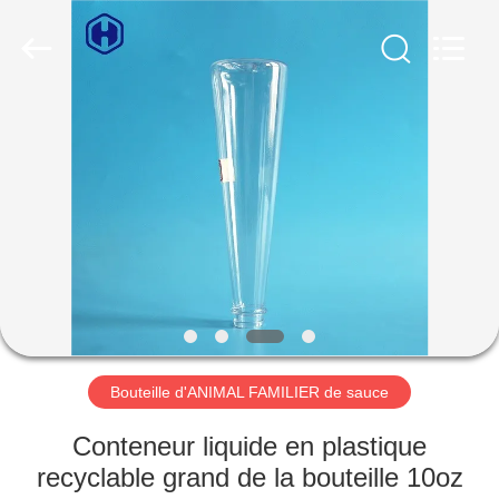
2026
Guangzhou
Huaweier
Packing
Products
Co.,Ltd..
All
Rights
À
Reserved.
LA
MAISON
PRODUITS
À
PROPOS
Bouteille d'ANIMAL FAMILIER de sauce
DE
NOUS
Conteneur liquide en plastique
recyclable grand de la bouteille 10oz