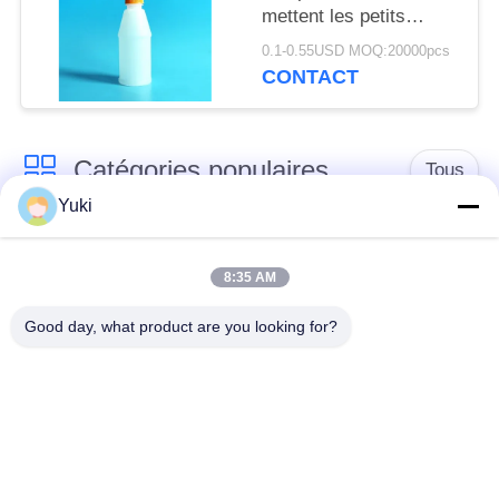
DE
mettent les petits
conteneurs en bouteille
CONFIDENTIALITÉ
0.1-0.55USD MOQ:20000pcs
liquides en plastique
CONTACT
250ML FDA
Catégories populaires
Tous
Yuki
Pot de
Pot en plastique
conditionnement en
8:35 AM
d'épice
plastique
Good day, what product are you looking for?
Pot en plastique de
L'ANIMAL FAMILIER
place
peut
Boîtes de soude en
Bouteille d'ANIMAL
plastique
FAMILIER de sauce