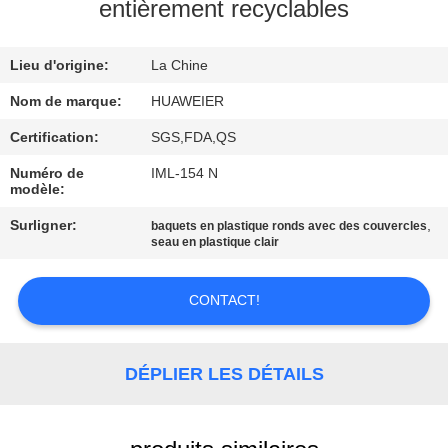
VISITE
entièrement recyclables
DE
Lieu d'origine:
La Chine
L'USINE
Nom de marque:
HUAWEIER
CONTRÔLE
Certification:
SGS,FDA,QS
DE
Numéro de
IML-154 N
modèle:
LA
Surligner:
,
baquets en plastique ronds avec des couvercles
QUALITÉ
seau en plastique clair
NOUS
CONTACT!
CONTACTER
DÉPLIER LES DÉTAILS
NOUVELLES