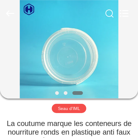
2026
Guangzhou
Huaweier
Packing
Products
Co.,Ltd..
All
Rights
À
Reserved.
LA
MAISON
PRODUITS
À
PROPOS
Seau d'IML
DE
NOUS
La coutume marque les conteneurs de
nourriture ronds en plastique anti faux