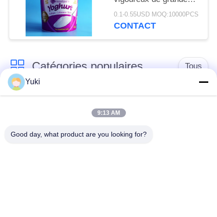
DE
capacité de seau d'IML
0.1-0.55USD MOQ:10000PCS
CONFIDENTIALITÉ
CONTACT
Catégories populaires
Tous
Yuki
Pot de
Pot en plastique
conditionnement en
9:13 AM
d'épice
plastique
Good day, what product are you looking for?
Pot en plastique de
L'ANIMAL FAMILIER
place
peut
Boîtes de soude en
Bouteille d'ANIMAL
plastique
FAMILIER de sauce