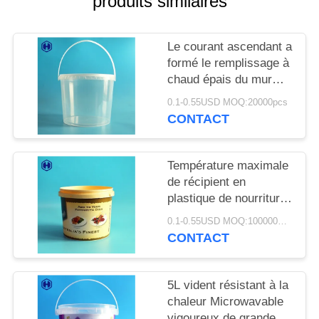
produits similaires
LES
AFFAIRES
Le courant ascendant a
formé le remplissage à
LE
chaud épais du mur
3.8L d'espace libre de
BLOG
0.1-0.55USD MOQ:20000pcs
seau d'IML disponible
CONTACT
DEMANDEZ
UN DEVIS
Température maximale
de récipient en
plastique de nourriture
PLAN
d'épice de seau de
0.1-0.55USD MOQ:100000PCS
BBQ IML au-dessous
DU
CONTACT
de 120℃
SITE
5L vident résistant à la
POLITIQUE
chaleur Microwavable
vigoureux de grande