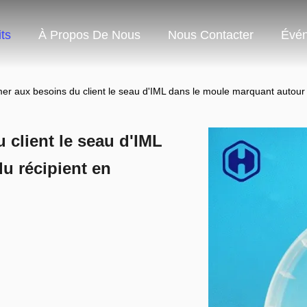
ts
À Propos De Nous
Nous Contacter
Évé
er aux besoins du client le seau d'IML dans le moule marquant autour 
 client le seau d'IML
u récipient en