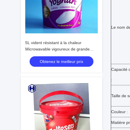
Le nom de
5L vident résistant à la chaleur
Microwavable vigoureux de grande
capacité de seau d'IML
Obtenez le meilleur prix
Capacité d
:
Taille de 
Couleur :
Matière pr