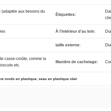
e (adaptée aux besoins du
Dan
Étiquettes:
cli
res
À l'intérieur d'au loin:
Dia
taille externe:
Dia
 de casse-croûte, comme la
Manière de cachetage:
Cou
iscuits etc.
,
re ronds en plastique
seau en plastique clair