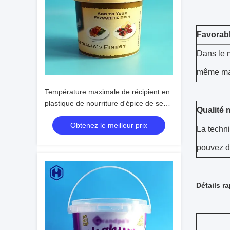
Favorabl
Dans le m
même maté
Température maximale de récipient en
plastique de nourriture d'épice de seau
Qualité
de BBQ IML au-dessous de 120℃
Obtenez le meilleur prix
La techni
pouvez dé
Détails r