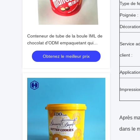
Type de f
Poignée :
Décoration
Conteneur de tube de la boule IML de
chocolat d'ODM empaquetant qui
Service a
respecte l'environnement
client :
Obtenez le meilleur prix
Microwavable
Applicatio
Impression
Après mai
dans le m